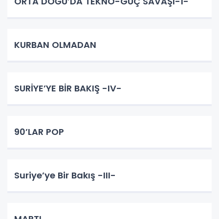
ORTA DOĞU’DA TEKNO-GÜÇ SAVAŞI-1-
KURBAN OLMADAN
SURİYE’YE BİR BAKIŞ -IV-
90’LAR POP
Suriye’ye Bir Bakış -III-
MARTI