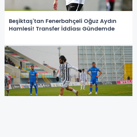
Beşiktaş'tan Fenerbahçeli Oğuz Aydın
Hamlesi! Transfer İddiası Gündemde
52 Orduspor'dan Golcü Transferi!
İbrahim Yılmaz Resmen Kadroda