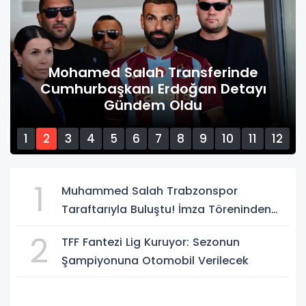
Mohamed Salah Transferinde
Cumhurbaşkanı Erdoğan Detayı
Gündem Oldu
1
2
3
4
5
6
7
8
9
10
11
12
13
14
15
1
Muhammed Salah Trabzonspor
Taraftarıyla Buluştu! İmza Töreninden
Renkli Anlar
2
TFF Fantezi Lig Kuruyor: Sezonun
Şampiyonuna Otomobil Verilecek