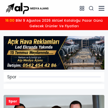
14:22
TFF Fantezi Lig Kuruyor: Sezonun Şampiyonuna
Otomobil Verilecek
Spor
Spor