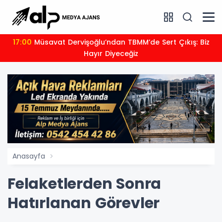
17:00
Müsavat Dervişoğlu’ndan TBMM’de Sert Çıkış: Biz
Hayır Diyeceğiz
Anasayfa
Felaketlerden Sonra
Hatırlanan Görevler