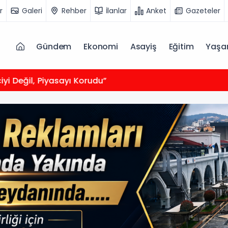
r
Galeri
Rehber
İlanlar
Anket
Gazeteler
Gündem
Ekonomi
Asayiş
Eğitim
Yaş
s 2026 Günlük Burç Yorumları Neler Söylüyor?