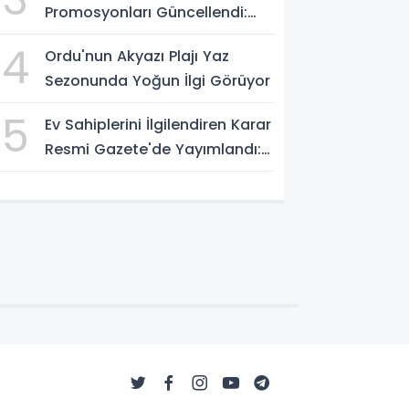
Promosyonları Güncellendi:
Bankaların Ödeme Tutarları
4
Ordu'nun Akyazı Plajı Yaz
Belli Oldu
Sezonunda Yoğun İlgi Görüyor
5
Ev Sahiplerini İlgilendiren Karar
Resmi Gazete'de Yayımlandı:
Emlak Vergisi Hesabında Yeni
Dönem