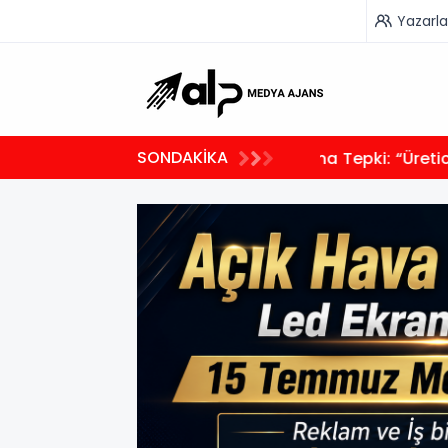
Yazarla
17:00
SONDAKİKA
ayı Korudu”
6 Ağusto