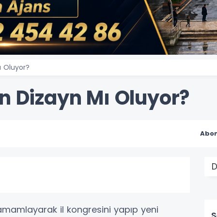
ı Oluyor?
n Dizayn Mı Oluyor?
Abon
D
tamamlayarak il kongresini yapıp yeni
S