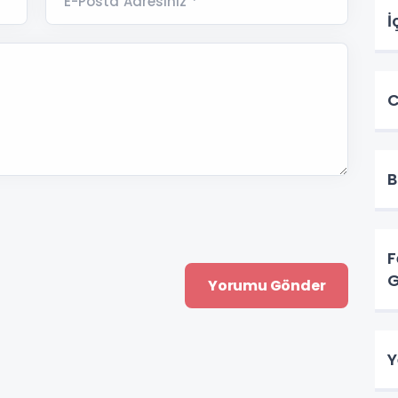
E-Posta Adresiniz *
İ
C
B
F
G
Y