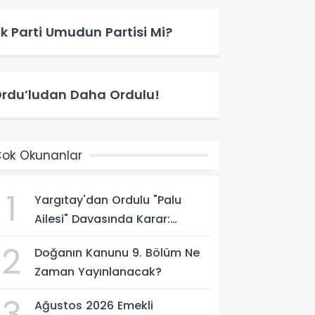
k Parti Umudun Partisi Mi?
rdu’ludan Daha Ordulu!
ok Okunanlar
1
Yargıtay'dan Ordulu "Palu
Ailesi" Davasında Karar:
Müebbet Hapis Cezası Onandı
2
Doğanın Kanunu 9. Bölüm Ne
Zaman Yayınlanacak?
3
Ağustos 2026 Emekli