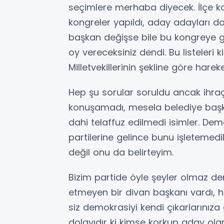
seçimlere merhaba diyecek. İlçe ko
kongreler yapıldı, aday adayları da
başkan değişse bile bu kongreye gi
oy vereceksiniz dendi. Bu listeleri 
Milletvekillerinin şekline göre hareke
Hep şu sorular soruldu ancak ihraç 
konuşamadı, mesela belediye başk
dahi telaffuz edilmedi isimler. Dem
partilerine gelince bunu işletemed
değil onu da belirteyim.
Bizim partide öyle şeyler olmaz deme
etmeyen bir divan başkanı vardı, hat
siz demokrasiyi kendi çıkarlarını
dolayıdır ki kimse korkup aday ola