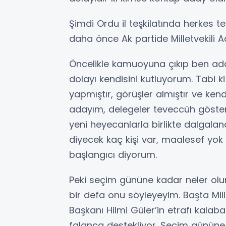
Şimdi Ordu il teşkilatında herkes tek
daha önce Ak partide Milletvekili A
Öncelikle kamuoyuna çıkıp ben ad
dolayı kendisini kutluyorum. Tabi ki
yapmıştır, görüşler almıştır ve kendi
adayım, delegeler teveccüh gösteri
yeni heyecanlarla birlikte dalgala
diyecek kaç kişi var, maalesef yok
başlangıcı diyorum.
Peki seçim gününe kadar neler olu
bir defa onu söyleyeyim. Başta Mill
Başkanı Hilmi Güler’in etrafı kalaba
falanca destekliyor. Seçim gününe