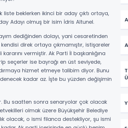
 liste beklerken ikinci bir aday çıktı ortaya,
A
day Adayı olmuş bir isim İdris Altunel.
ayım dediğinden dolayı, yani cesaretinden
 kendisi direk ortaya çıkmamıştır, istişareler
A
 kararını vermiştir. Ak Parti İl başkanlığına
p seçerler ise bayrağı en üst seviyede,
ndırmaya hizmet etmeye talibim diyor. Bunu
T
Ü
 denecek kadar az. İşte bu yüzden değişimin
r. Bu saatten sonra senaryolar çok olacak
Y
etvekilleri olmak üzere Büyükşehir Belediye
lık olacak, o ismi filanca destekliyor, şu ismi
 kadar Ak parti içerisinde en güçlü benim