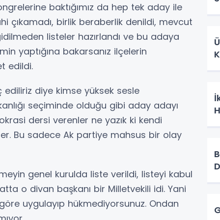
ngrelerine baktığımız da hep tek aday ile
hi çıkamadı, birlik beraberlik denildi, mevcut
dilmeden listeler hazırlandı ve bu adaya
Ü
kimin yaptığına bakarsanız ilçelerin
K
t edildi.
ediliriz diye kimse yüksek sesle
İ
anlığı seçiminde olduğu gibi aday adayı
H
okrasi dersi verenler ne yazık ki kendi
iler. Bu sadece Ak partiye mahsus bir olay
B
D
yin genel kurulda liste verildi, listeyi kabul
ta o divan başkanı bir Milletvekili idi. Yani
za göre uygulayıp hükmediyorsunuz. Ondan
G
mıyor.