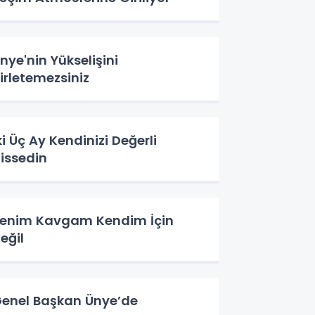
nye'nin Yükselişini
irletemezsiniz
ki Üç Ay Kendinizi Değerli
issedin
enim Kavgam Kendim İçin
eğil
enel Başkan Ünye’de