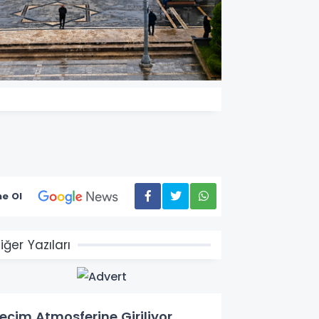
e Ol
iğer Yazıları
eçim Atmosferine Giriliyor