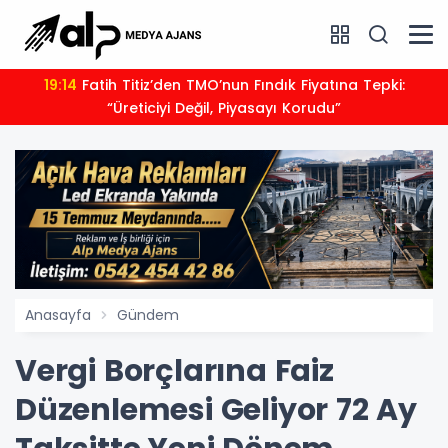
19:14
Fatih Titiz’den TMO’nun Fındık Fiyatına Tepki:
“Üreticiyi Değil, Piyasayı Korudu”
Anasayfa
Gündem
Vergi Borçlarına Faiz
Düzenlemesi Geliyor 72 Ay