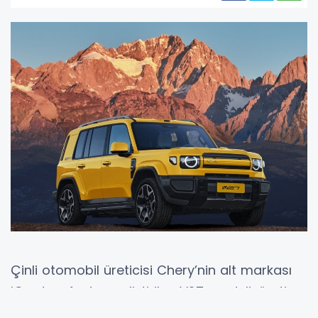
Çinli otomobil üreticisi Chery’nin alt markası
iCar tarafından geliştirilen V27 modeli, üretim
hattından inerek seri üretime resmen başladı.