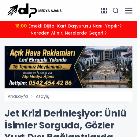
18:00
Emekli Dijital Kart Başvurusu Nasıl Yapılır?
Nereden Alınır, Nerelerde Geçerli?
Anasayfa
Asayiş
Jet Krizi Derinleşiyor: Ünlü
İsimler Sorguda, Gözler