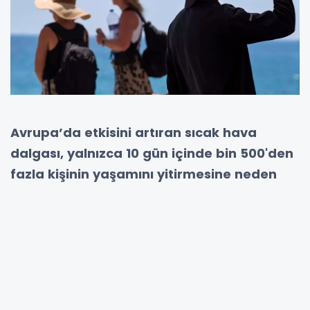
Avrupa’da etkisini artıran sıcak hava
dalgası, yalnızca 10 gün içinde bin 500'den
fazla kişinin yaşamını yitirmesine neden
oldu. Uzmanlara göre bu sayı, açıklanan
verilerin çok üzerinde olabilir.
Haziran ayının son günlerinden temmuz ayının
ilk haftasına kadar Avrupa genelinde yaşanan
aşırı sıcaklar, halk sağlığını ciddi şekilde