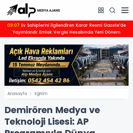
09:07
Ev Sahiplerini İlgilendiren Karar Resmi Gazete'de
Yayımlandı: Emlak Vergisi Hesabında Yeni Dönem
Anasayfa
Eğitim
Demirören Medya ve
Teknoloji Lisesi: AP