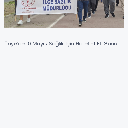
Ünye’de 10 Mayıs Sağlık İçin Hareket Et Günü
kapsamında sahil bandında yürüyüş etkinliği
düzenlendi. Ünye İlçe Sağlık Müdürlüğü
tarafından, Türkiye Sağlıklı Beslenme ve
Hareketli Hayat Programı çerçevesinde
organize edilen etkinlik, Ünye İlçe Milli Eğitim
Müdürlüğü iş birliğiyle gerçekleştirildi. Sabah
saatlerinde sahilde bir araya gelen
katılımcılar, sağlıklı yaşamın önemine dikkat
çekmek amacıyla yürüyüş yaptı. Etkinliğe ilçe