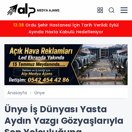
13:38
Ordu Şehir Hastanesi İçin Tarih Verildi: Eylül
Ayında Hasta Kabulü Hedefleniyor
Anasayfa
Ünye
Ünye İş Dünyası Yasta
Aydın Yazgı Gözyaşlarıyla