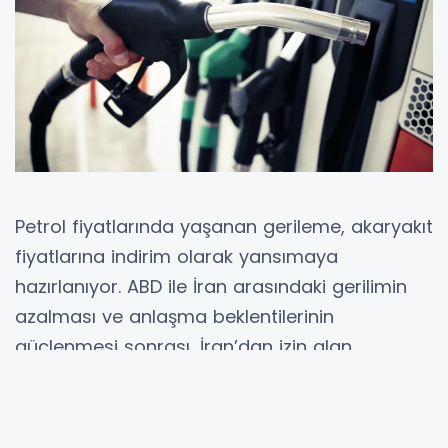
Petrol fiyatlarında yaşanan gerileme, akaryakıt
fiyatlarına indirim olarak yansımaya
hazırlanıyor. ABD ile İran arasındaki gerilimin
azalması ve anlaşma beklentilerinin
güçlenmesi sonrası, İran’dan izin alan
tankerlerin Hürmüz Boğazı’ndan geçiş
yapmaya başlamasıyla birlikte brent petrol
fiyatı 100 doların altına düştü. Küresel