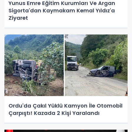
Yunus Emre Eğitim Kurumları Ve Argan
Sigorta'dan Kaymakam Kemal Yıldız'a
Ziyaret
Ordu'da Çakıl Yüklü Kamyon İle Otomobil
Çarpıştı! Kazada 2 Kişi Yaralandı