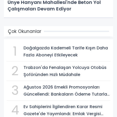
Ünye Hanyanı Mahallesi'nde Beton Yol
Çalışmaları Devam Ediyor
Çok Okunanlar
1
Doğalgazda Kademeli Tarife Kışın Daha
Fazla Aboneyi Etkileyecek
2
Trabzon'da Fenalaşan Yolcuya Otobüs
Şoföründen Hızlı Müdahale
3
Ağustos 2026 Emekli Promosyonları
Güncellendi: Bankaların Ödeme Tutarları
Belli Oldu
4
Ev Sahiplerini İlgilendiren Karar Resmi
Gazete'de Yayımlandı: Emlak Vergisi