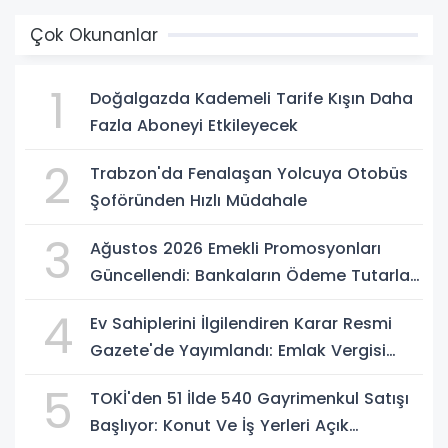
Çok Okunanlar
1
Doğalgazda Kademeli Tarife Kışın Daha
Fazla Aboneyi Etkileyecek
2
Trabzon'da Fenalaşan Yolcuya Otobüs
Şoföründen Hızlı Müdahale
3
Ağustos 2026 Emekli Promosyonları
Güncellendi: Bankaların Ödeme Tutarları
Belli Oldu
4
Ev Sahiplerini İlgilendiren Karar Resmi
Gazete'de Yayımlandı: Emlak Vergisi
Hesabında Yeni Dönem
5
TOKİ'den 51 İlde 540 Gayrimenkul Satışı
Başlıyor: Konut Ve İş Yerleri Açık