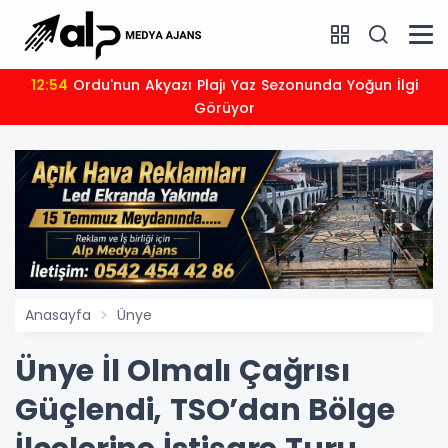
12:54
Ordu'nun Akyazı Plajı Yaz Sezonunda Yoğun İlgi
Görüyor
Anasayfa
Ünye
Ünye İl Olmalı Çağrısı
Güçlendi, TSO’dan Bölge