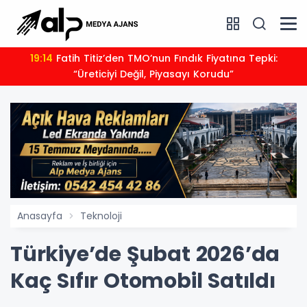
19:14
Fatih Titiz’den TMO’nun Fındık Fiyatına Tepki:
“Üreticiyi Değil, Piyasayı Korudu”
Anasayfa
Teknoloji
Türkiye’de Şubat 2026’da
Kaç Sıfır Otomobil Satıldı