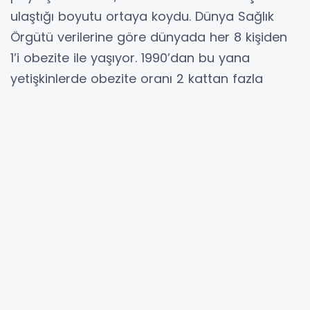
ulaştığı boyutu ortaya koydu. Dünya Sağlık
Örgütü verilerine göre dünyada her 8 kişiden
1’i obezite ile yaşıyor. 1990’dan bu yana
yetişkinlerde obezite oranı 2 kattan fazla
artarken, ergenlerde bu artış 4 katı buldu.
Obezite, vücutta aşırı yağ birikimiyle
tanımlanan kronik ve karmaşık bir sağlık
sorunu olarak ifade ediliyor. Uzmanlar, enerji
alımı ile harcaması arasındaki dengesizliğin
temel nedenlerden biri olduğunu belirtiyor.
DSÖ, vücut kitle endeksine göre 25’in üzerini
fazla kilolu, 30’un üzerini ise obezite olarak
sınıflandırıyor. Obezite; tip 2 diyabet, kalp
hastalıkları ve bazı kanser türleri başta olmak