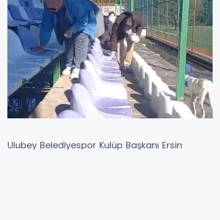
Ulubey Belediyespor Kulüp Başkanı Ersin
Çayan, sahada gösterilen mücadelenin yanı
sıra tribünlerde sergilediği örnek davranışlarla
da dikkat çekmeye devam ediyor. Geçtiğimiz
hafta Ulubey ilçe stadındaki maç öncesinde
tribün koltuklarını kendi elleriyle temizleyerek