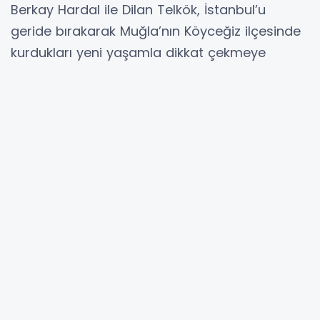
Berkay Hardal ile Dilan Telkök, İstanbul’u
geride bırakarak Muğla’nın Köyceğiz ilçesinde
kurdukları yeni yaşamla dikkat çekmeye
devam ediyor. 2019 yılında evlenen ve
pandemi döneminde nikâh kıyan çift, şehir
hayatından uzaklaşarak doğayla iç içe bir
düzen kurdu. Geniş bir arazi üzerine inşa
ettirdikleri 7 oda, 1 salon ve 3 banyodan
oluşan evde yaşamlarını sürdüren çift, hem
evin yapım sürecinde hem de sonrasında tüm
detaylarla yakından ilgilendi.
Sanat dünyasından uzak bir hayat tercih eden
Hardal ve Telkök çifti, oğulları Noyan’ın
doğumuyla birlikte Köyceğiz’deki yaşamlarını