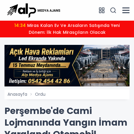
14:34
Miras Kalan Ev Ve Arsaların Satışında Yeni
Dönem: İlk Hak Mirasçıların Olacak
Anasayfa
Ordu
Perşembe'de Cami
Lojmanında Yangın İmam