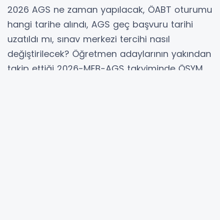
2026 AGS ne zaman yapılacak, ÖABT oturumu
hangi tarihe alındı, AGS geç başvuru tarihi
uzatıldı mı, sınav merkezi tercihi nasıl
değiştirilecek? Öğretmen adaylarının yakından
takip ettiği 2026-MEB-AGS takviminde ÖSYM
tarafından güncelleme yapıldı. Daha önce 12
Temmuz 2026 tarihinde uygulanacağı
açıklanan Akademi Giriş Sınavı ve Öğretmenlik
Alan Bilgisi Testi oturumları, Ankara’da 7-8
Temmuz tarihlerinde düzenlenecek NATO
Devlet ve Hükûmet Başkanları Zirvesi
kapsamında alınan tedbirler nedeniyle 26
Temmuz 2026 tarihine ertelendi. Sınav tarihi
değişince geç başvuru ve merkez güncelleme
süreci de yeniden düzenlendi.