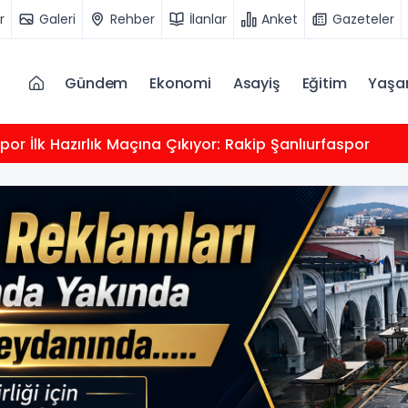
r
Galeri
Rehber
İlanlar
Anket
Gazeteler
Gündem
Ekonomi
Asayiş
Eğitim
Yaş
yafetlerinde Yeni Değişiklik! 2026 Fiyatlarını Yekta Tepe