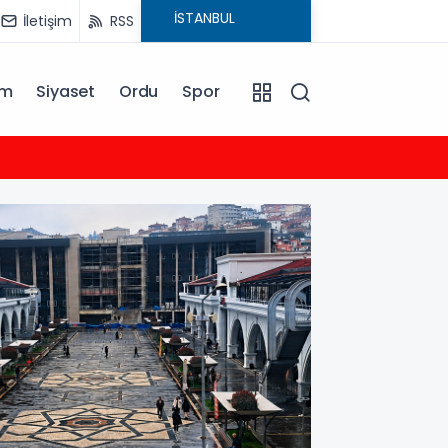
İletişim
RSS
am
Siyaset
Ordu
Spor
11:00
 Açıkladı
Sala