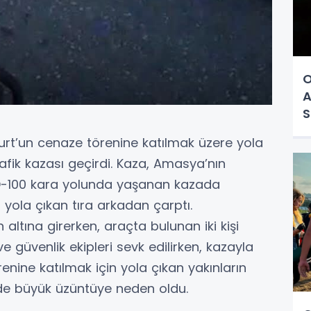
O
A
S
urt’un cenaze törenine katılmak üzere yola
rafik kazası geçirdi. Kaza, Amasya’nın
D-100 kara yolunda yaşanan kazada
yola çıkan tıra arkadan çarptı.
 altına girerken, araçta bulunan iki kişi
ve güvenlik ekipleri sevk edilirken, kazayla
örenine katılmak için yola çıkan yakınların
nde büyük üzüntüye neden oldu.