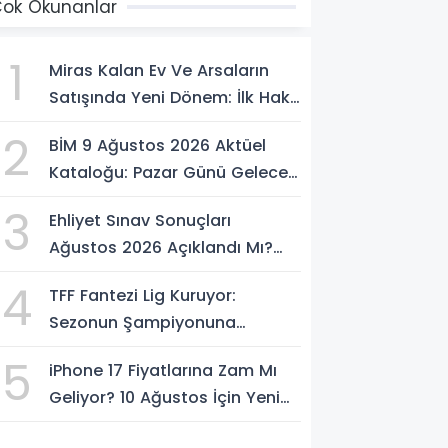
ok Okunanlar
1
Miras Kalan Ev Ve Arsaların
Satışında Yeni Dönem: İlk Hak
Mirasçıların Olacak
2
BİM 9 Ağustos 2026 Aktüel
Kataloğu: Pazar Günü Gelecek
Ürünler Ve Fiyatları
3
Ehliyet Sınav Sonuçları
Ağustos 2026 Açıklandı Mı?
MEB e-Sınav Sonucu Nasıl
4
TFF Fantezi Lig Kuruyor:
Sorgulanır?
Sezonun Şampiyonuna
Otomobil Verilecek
5
iPhone 17 Fiyatlarına Zam Mı
Geliyor? 10 Ağustos İçin Yeni
İddia