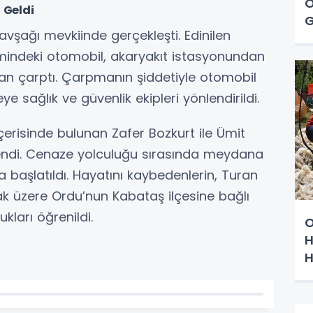
O
 Geldi
G
avşağı mevkiinde gerçekleşti. Edinilen
imindeki otomobil, akaryakıt istasyonundan
dan çarptı. Çarpmanın şiddetiyle otomobil
eye sağlık ve güvenlik ekipleri yönlendirildi.
çerisinde bulunan Zafer Bozkurt ile Ümit
rlendi. Cenaze yolculuğu sırasında meydana
başlatıldı. Hayatını kaybedenlerin, Turan
ak üzere Ordu’nun Kabataş ilçesine bağlı
kları öğrenildi.
O
H
H