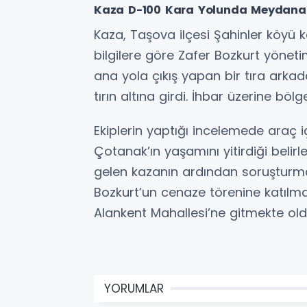
Kaza D-100 Kara Yolunda Meydana
Kaza, Taşova ilçesi Şahinler köyü k
bilgilere göre Zafer Bozkurt yönet
ana yola çıkış yapan bir tıra arka
tırın altına girdi. İhbar üzerine bölg
Ekiplerin yaptığı incelemede araç i
Çotanak’ın yaşamını yitirdiği beli
gelen kazanın ardından soruşturma 
Bozkurt’un cenaze törenine katılm
Alankent Mahallesi’ne gitmekte oldu
YORUMLAR