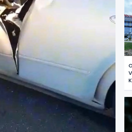
O
V
K