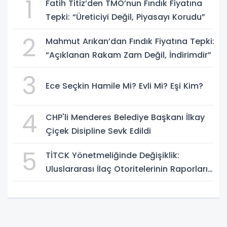
1
Fatih Titiz’den TMO’nun Fındık Fiyatına
Tepki: “Üreticiyi Değil, Piyasayı Korudu”
2
Mahmut Arıkan’dan Fındık Fiyatına Tepki:
“Açıklanan Rakam Zam Değil, İndirimdir”
3
Ece Seçkin Hamile Mi? Evli Mi? Eşi Kim?
4
CHP'li Menderes Belediye Başkanı İlkay
Çiçek Disipline Sevk Edildi
5
TİTCK Yönetmeliğinde Değişiklik:
Uluslararası İlaç Otoritelerinin Raporları
Dikkate Alınabilecek