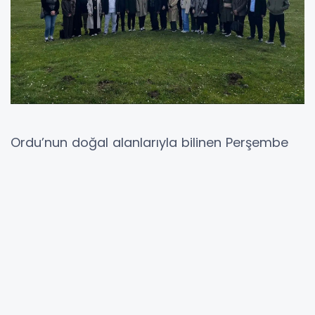
Ordu’nun doğal alanlarıyla bilinen Perşembe
Yaylası’nda planlanan maden arama
faaliyetleri yargıya taşındı. Açılan dava
kapsamında mahkeme heyeti ve bilirkişiler
bölgede yerinde inceleme gerçekleştirdi.
Doğal yapısı, menderesleri ve yayla turizmiyle
tanınan alanda yapılması planlanan
çalışmalar, yöre halkı ve sivil toplum
kuruluşlarının tepkisini çekmişti. Sürecin