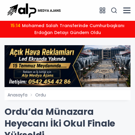
15:14
Mohamed Salah Transferinde Cumhurbaşkanı
Erdoğan Detayı Gündem Oldu
Anasayfa
Ordu
Ordu’da Münazara
Heyecanı İki Okul Finale