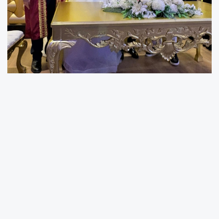
Spor camiasının buluştuğu düğünde Ünye
Kadın Futbol Kulübü eski oyuncularından
Ceren Konar ile Kulübün Yardımcı Antrenörü
Bünyamin Yılmaz, düzenlenen tören ile dünya
evine girdiler.