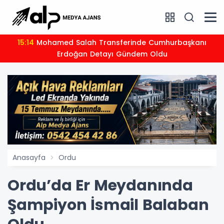
15:14
Mohamed Salah Transferinde Cumhurbaşkanı
Erdoğan Detayı Gündem Oldu
Anasayfa
Ordu
Ordu’da Er Meydanında
Şampiyon İsmail Balaban