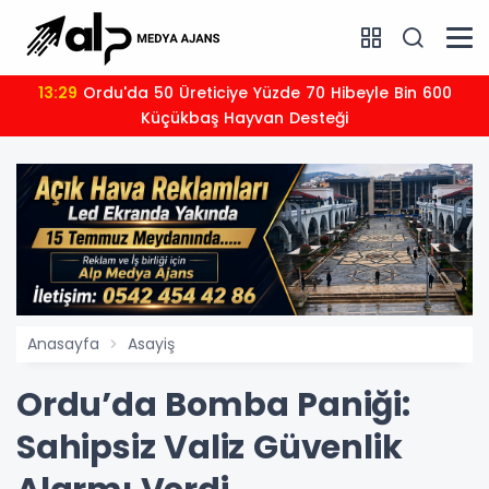
13:29
Ordu'da 50 Üreticiye Yüzde 70 Hibeyle Bin 600
Küçükbaş Hayvan Desteği
Anasayfa
Asayiş
Ordu’da Bomba Paniği:
Sahipsiz Valiz Güvenlik