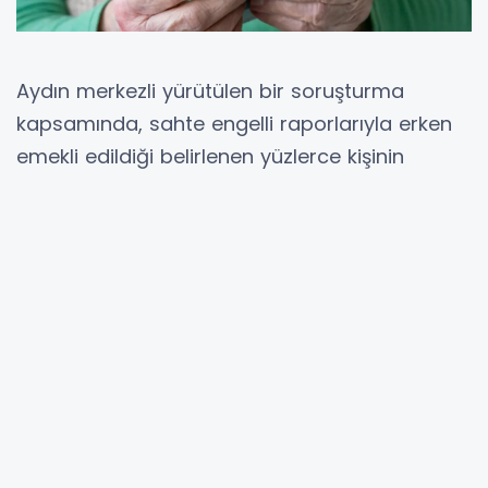
Aydın merkezli yürütülen bir soruşturma
kapsamında, sahte engelli raporlarıyla erken
emekli edildiği belirlenen yüzlerce kişinin
emeklilik hakkı geri alındı. Sosyal Güvenlik
Kurumu (SGK), 2020-2023 yılları arasında
düzenlenen usulsüz raporlarla emekli edilen
yaklaşık 1500 kişiyi yeniden değerlendirmeye
aldı. Yapılan incelemelerde, yüzde 40 engellilik
şartını taşımayan birçok kişinin sahte
belgelerle emeklilik kazandığı tespit edildi. Bu
kapsamda Aydın’da 800 kişinin emeklilik
işlemleri iptal edildi. Geriye dönük olarak
ödenen maaşların da tahsil edilmesi için