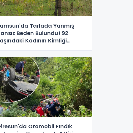
amsun'da Tarlada Yanmış
ansız Beden Bulundu! 92
aşındaki Kadının Kimliği
elirlendi
iresun'da Otomobil Fındık