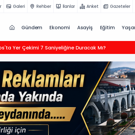
r
Galeri
Rehber
İlanlar
Anket
Gazeteler
Gündem
Ekonomi
Asayiş
Eğitim
Yaş
os'ta Yer Çekimi 7 Saniyeliğine Duracak Mı?