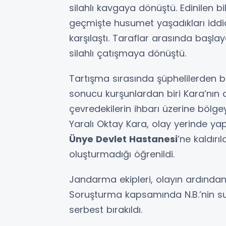
silahlı kavgaya dönüştü. Edinilen bilg
geçmişte husumet yaşadıkları iddia
karşılaştı. Taraflar arasında başl
silahlı çatışmaya dönüştü.
Tartışma sırasında şüphelilerden b
sonucu kurşunlardan biri Kara’nın a
çevredekilerin ihbarı üzerine bölge
Yaralı Oktay Kara, olay yerinde y
Ünye Devlet Hastanesi
’ne kaldırı
oluşturmadığı öğrenildi.
Jandarma ekipleri, olayın ardından A.
Soruşturma kapsamında N.B.’nin suç
serbest bırakıldı.