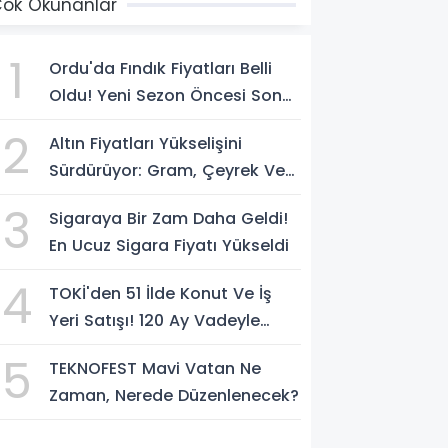
ok Okunanlar
1
Ordu'da Fındık Fiyatları Belli
Oldu! Yeni Sezon Öncesi Son
Rakamlar Açıklandı
2
Altın Fiyatları Yükselişini
Sürdürüyor: Gram, Çeyrek Ve
Cumhuriyet Altını Ne Kadar
3
Sigaraya Bir Zam Daha Geldi!
Oldu?
En Ucuz Sigara Fiyatı Yükseldi
4
TOKİ'den 51 İlde Konut Ve İş
Yeri Satışı! 120 Ay Vadeyle
Başvurular Başlıyor
5
TEKNOFEST Mavi Vatan Ne
Zaman, Nerede Düzenlenecek?