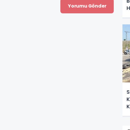
B
H
S
K
K