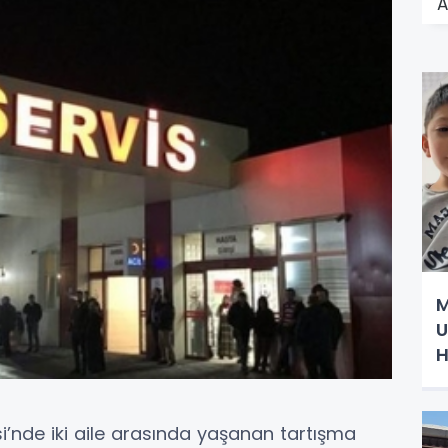
A
M
U
H
si’nde iki aile arasında yaşanan tartışma