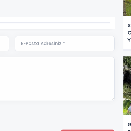
S
C
Y
E-Posta Adresiniz *
B
G