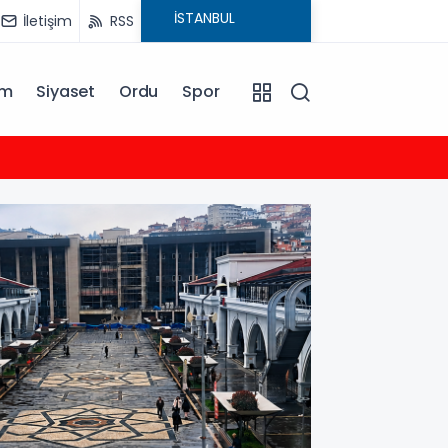
İletişim
RSS
am
Siyaset
Ordu
Spor
03:00
Müge 