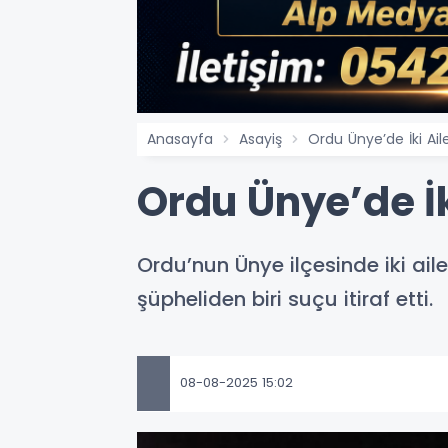
Anasayfa
Asayiş
Ordu Ünye’de İki Aile
Ordu Ünye’de İk
Ordu’nun Ünye ilçesinde iki ail
şüpheliden biri suçu itiraf etti.
08-08-2025 15:02