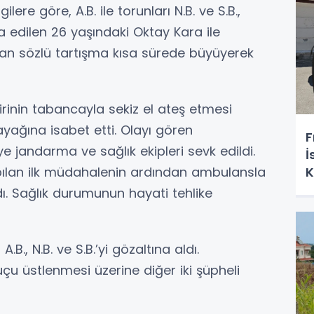
ilere göre, A.B. ile torunları N.B. ve S.B.,
 edilen 26 yaşındaki Oktay Kara ile
ayan sözlü tartışma kısa sürede büyüyerek
irinin tabancayla sekiz el ateş etmesi
yağına isabet etti. Olayı gören
F
ye jandarma ve sağlık ekipleri sevk edildi.
İ
K
apılan ilk müdahalenin ardından ambulansla
ldı. Sağlık durumunun hayati tehlike
B., N.B. ve S.B.’yi gözaltına aldı.
u üstlenmesi üzerine diğer iki şüpheli