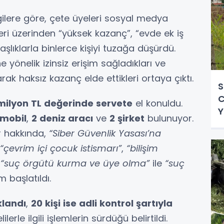
gilere göre, çete üyeleri sosyal medya
leri üzerinden “yüksek kazanç”, “evde ek iş
aşlıklarla binlerce kişiyi tuzağa düşürdü.
e yönelik izinsiz erişim sağladıkları ve
arak haksız kazanç elde ettikleri ortaya çıktı.
S
C
 milyon TL değerinde servete
el konuldu.
Y
omobil
,
2 deniz aracı
ve
2 şirket
bulunuyor.
B
r hakkında,
“Siber Güvenlik Yasası’na
“çevrim içi çocuk istismarı”
,
“bilişim
,
“suç örgütü kurma ve üye olma”
ile
“suç
 başlatıldı.
klandı
,
20 kişi ise adli kontrol şartıyla
ilerle ilgili işlemlerin sürdüğü belirtildi.