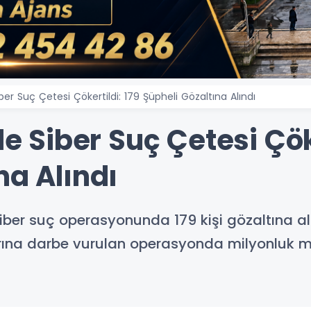
iber Suç Çetesi Çökertildi: 179 Şüpheli Gözaltına Alındı
de Siber Suç Çetesi Çök
na Alındı
iber suç operasyonunda 179 kişi gözaltına alı
arına darbe vurulan operasyonda milyonluk mal