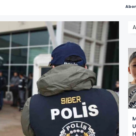
Abon
A
M
U
H