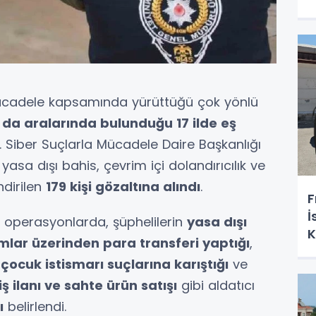
 mücadele kapsamında yürüttüğü çok yönlü
da aralarında bulunduğu 17 ilde eş
. Siber Suçlarla Mücadele Daire Başkanlığı
asa dışı bahis, çevrim içi dolandırıcılık ve
ndirilen
179 kişi gözaltına alındı
.
F
İ
 operasyonlarda, şüphelilerin
yasa dışı
K
rmlar üzerinden para transferi yaptığı
,
çocuk istismarı suçlarına karıştığı
ve
iş ilanı ve sahte ürün satışı
gibi aldatıcı
ı
belirlendi.