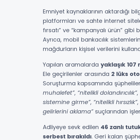
Emniyet kaynaklarının aktardığı bil
platformları ve sahte internet site
fırsatı” ve “kampanyalı ürün” gibi b
Ayrıca, mobil bankacılık sistemlerin
mağdurların kişisel verilerini kullan
Yapılan aramalarda
yaklaşık 107
Ele geçirilenler arasında
2 lüks ot
Soruşturma kapsamında şüphelile
muhalefet”
,
“nitelikli dolandırıcılık”
,
sistemine girme”
,
“nitelikli hırsızlık”
gelirlerini aklama”
suçlarından işlem
Adliyeye sevk edilen
46 zanlı tutu
serbest bırakıldı
. Geri kalan şüphel