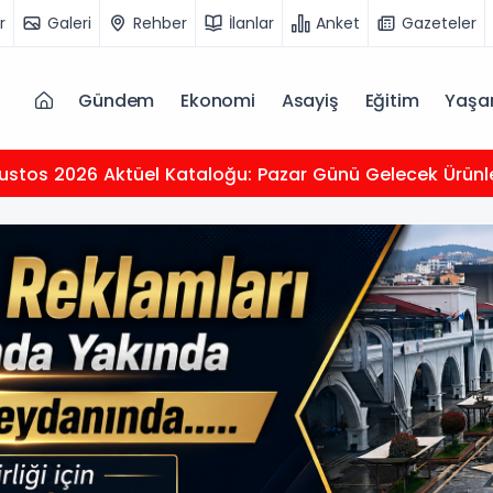
r
Galeri
Rehber
İlanlar
Anket
Gazeteler
Gündem
Ekonomi
Asayiş
Eğitim
Yaş
ustos 2026 Aktüel Kataloğu: Pazar Günü Gelecek Ürünler