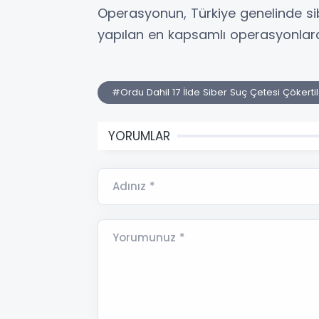
Operasyonun, Türkiye genelinde s
yapılan en kapsamlı operasyonlarda
#Ordu Dahil 17 İlde Siber Suç Çetesi Çökertil
YORUMLAR
Adınız *
Yorumunuz *