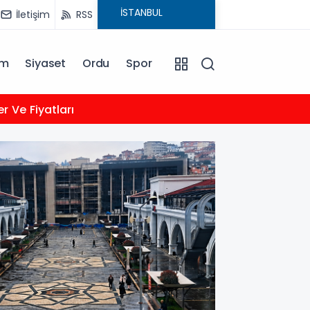
İletişim
RSS
am
Siyaset
Ordu
Spor
14:22
 Ve Fiyatları
TFF Fa