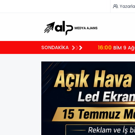
Yazarla
16:00
SONDAKİKA
arın Olacak
BİM 9 Ağ