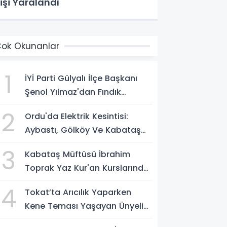
işi Yaralandı
ok Okunanlar
1
İYİ Parti Gülyalı İlçe Başkanı
Şenol Yılmaz'dan Fındık
Fiyatına Tepki
2
Ordu'da Elektrik Kesintisi:
Aybastı, Gölköy Ve Kabataş
İçin Saat Verildi
3
Kabataş Müftüsü İbrahim
Toprak Yaz Kur'an Kurslarında
Öğrencilerle Buluştu
4
Tokat’ta Arıcılık Yaparken
Kene Teması Yaşayan Ünyeli
Kadın Hayatını Kaybetti