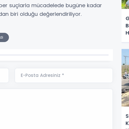
iber suçlarla mücadelede bugüne kadar
n biri olduğu değerlendiriliyor.
G
B
H
di
E-Posta Adresiniz *
S
K