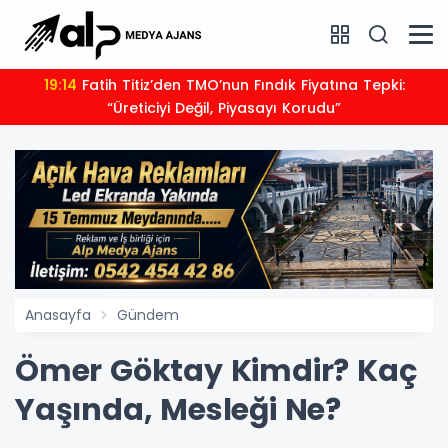
19:14
Fatih Titiz’den TMO’nun Fındık Fiyatına Tepki:
“Üreticiyi Değil, Piyasayı Korudu”
Anasayfa
Gündem
Ömer Göktay Kimdir? Kaç
Yaşında, Mesleği Ne?