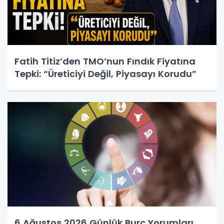
Fatih Titiz’den TMO’nun Fındık Fiyatına
Tepki: “Üreticiyi Değil, Piyasayı Korudu”
6 Ağustos 2026 Günlük Burç Yorumları