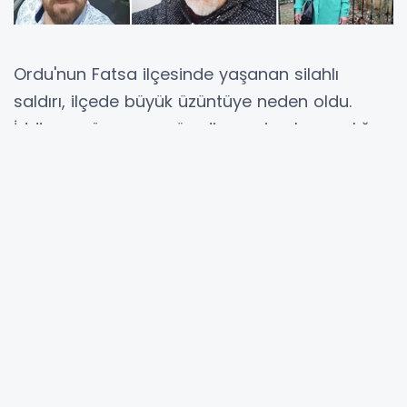
Ordu'nun Fatsa ilçesinde yaşanan silahlı
saldırı, ilçede büyük üzüntüye neden oldu.
İddiaya göre uzun süredir arazi anlaşmazlığı
yaşayan iki kardeş arasında çıkan husumet,
kanlı bir olaya dönüştü. İş yerine gelen şüpheli,
ağabeyi, yengesi ve yeğenine tabancayla
ateş açtı. Saldırıda aynı aileden üç kişi
yaşamını yitirirken, olayın ardından kaçan
şüphelinin yakalanması için polis ekipleri geniş
çaplı çalışma başlattı. Güvenlik kameralarına
da yansıyan olayla ilgili soruşturma sürüyor.
Yetkililer, saldırının tüm yönleriyle araştırıldığını
bildirirken, olayın yaşandığı bölgede güvenlik