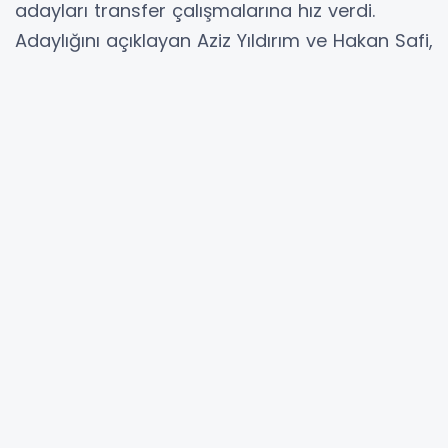
adayları transfer çalışmalarına hız verdi.
Adaylığını açıklayan Aziz Yıldırım ve Hakan Safi,
seçim sonrası kadro yapılanmasında hata
yapmamak için temaslarını sürdürüyor. Kaleci
ve forvet transferini öncelikli gören iki aday
için İspanya’dan gelen haber camiada
heyecan yarattı.İspanyol basınında yer alan
iddialara göre Atletico Madrid, yaz döneminde
kadroda önemli değişikliklere hazırlanıyor.
Kulübün bazı yıldız isimlerle yollarını
ayırabileceği belirtilirken, sarı lacivertlileri
ilgilendiren iki futbolcu öne çıktı.
Sörloth İçin 30 Milyon Euro Beklentisi
Alexander Sörloth, Fenerbahçe’nin uzun