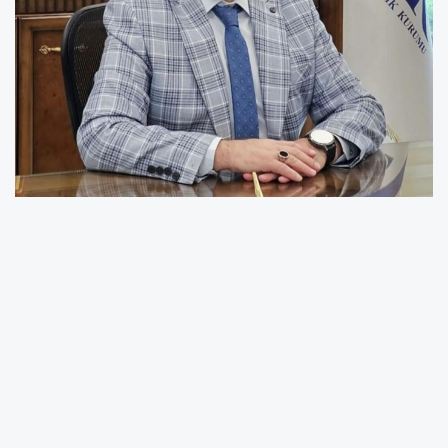
Sosyal Güvenlik Kurumu Ordu İl Müdürü
Mehmet Yaşar Günay, kayıt dışı istihdamın
çalışanlar, işverenler ve ülke ekonomisi
açısından ciddi sonuçlar doğurduğunu
açıkladı. Günay, sigortasız çalışmanın hem
anayasal hakların ihlali hem de yasal
yükümlülüklerin yerine getirilmemesi anlamına