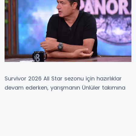
Survivor 2026 All Star sezonu için hazırlıklar
devam ederken, yarışmanın Ünlüler takımına
katılan beşinci isim belli oldu. Ünlü oyuncu
Serhan Onat, televizyoncu Acun Ilıcalı
tarafından açıklanan son isim olarak kadroya
dahil edildi. Daha önce Bayhan Gürhan, Dilan
Çıtak, Keremcem ve Mert Nobre’nin açıklandığı