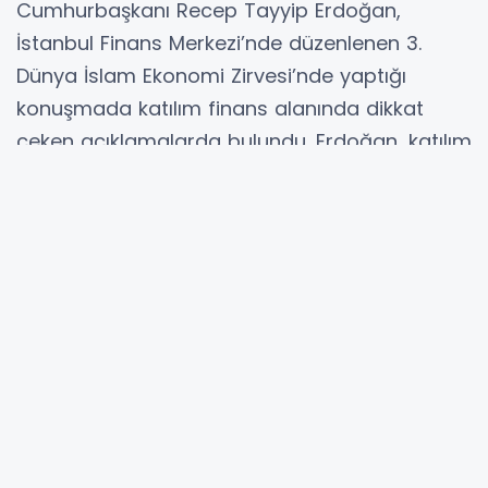
Cumhurbaşkanı Recep Tayyip Erdoğan,
İstanbul Finans Merkezi’nde düzenlenen 3.
Dünya İslam Ekonomi Zirvesi’nde yaptığı
konuşmada katılım finans alanında dikkat
çeken açıklamalarda bulundu. Erdoğan, katılım
finans modelinin küresel ölçekte daha adil ve
güvenli bir yapı sunduğunu belirterek kamu
katılım bankalarıyla ilgili yeni bir adımı
duyurdu. Ziraat Katılım, Vakıf Katılım ve Halk
Katılım’ın tek çatı altında toplanacağını
açıklayan Erdoğan, bu kararın finans
sektöründe yeni bir dönemin kapısını
aralayacağını ifade etti. Zirvede İslam
ekonomisinin mevcut küresel gelişmeler
karşısındaki konumu, artan borç yükü ve