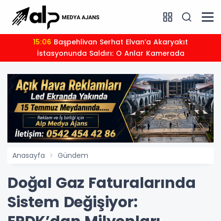
15:06
Başpehlivan Serhat Elvan’a Akaryakıt
İstasyonunda Saldırı: O Anlar Kamerada
Anasayfa
Gündem
Doğal Gaz Faturalarında
Sistem Değişiyor: