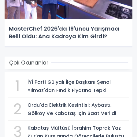
MasterChef 2026'da 19'uncu Yarışmacı
Belli Oldu: Ana Kadroya Kim Girdi?
Çok Okunanlar
1
İYİ Parti Gülyalı İlçe Başkanı Şenol
Yılmaz'dan Fındık Fiyatına Tepki
2
Ordu'da Elektrik Kesintisi: Aybastı,
Gölköy Ve Kabataş İçin Saat Verildi
3
Kabataş Müftüsü İbrahim Toprak Yaz
Kur'an Kurslarında Öğrencilerle Buluştu