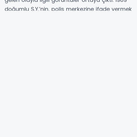
doğumlu S.Y.’nin, polis merkezine ifade vermek
üzere geldiği sırada bir polis memurunun
silahını alarak yaşamına son verdiği öğrenildi.
Olay sonrası bölgede geniş güvenlik önlemleri
alınırken, adli ve idari soruşturma başlatıldı.
Edinilen bilgilere göre S.Y. hakkında aile içi
şiddet nedeniyle uzaklaştırma kararı
bulunduğu belirtildi. İddiaya göre S.Y., eşinin
yaşadığı eve giderek tartışma çıkardı ve eşinin
cep telefonunu zorla aldı. Bunun üzerine kadın,
şikâyetçi olmak için emniyete başvurdu.
İfade İçin Çağrıldı
Şikâyet üzerine emniyet birimleri tarafından