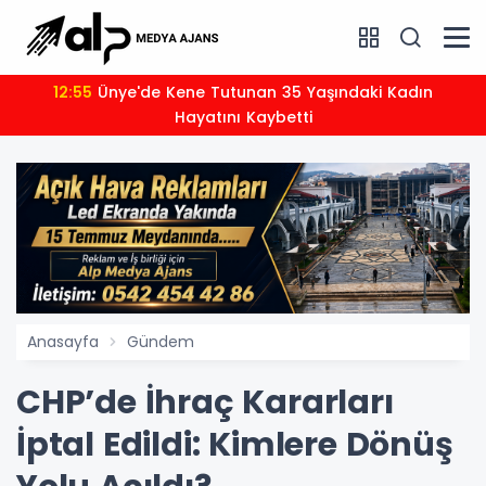
12:55
Ünye'de Kene Tutunan 35 Yaşındaki Kadın
Hayatını Kaybetti
Anasayfa
Gündem
CHP’de İhraç Kararları
İptal Edildi: Kimlere Dönüş