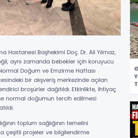
ma Hastanesi Başhekimi Doç. Dr. Ali Yılmaz,
eğil, aynı zamanda bebekler için koruyucu
G
im Normal Doğum ve Emzirme Haftası
Y
çesindeki bir alışveriş merkezinde açılan
T
dirici broşürler dağıtıldı. Etkinlikte, ihtiyaç
ne normal doğumun tercih edilmesi
ıldı.
ığının toplum sağlığının temelini
 çeşitli projeler ve bilgilendirme