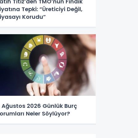
atih Titiz’den TMO’nun Fındık
iyatına Tepki: “Üreticiyi Değil,
iyasayı Korudu”
 Ağustos 2026 Günlük Burç
orumları Neler Söylüyor?