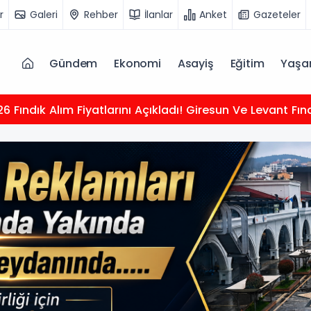
r
Galeri
Rehber
İlanlar
Anket
Gazeteler
Gündem
Ekonomi
Asayiş
Eğitim
Yaş
 Fındık Alım Fiyatlarını Açıkladı! Giresun Ve Levant Fın