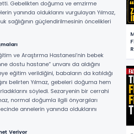
e etti. Gebelikten doğuma ve emzirme
rin yanında olduklarını vurgulayan Yılmaz,
uk sağlığının güçlendirilmesinin öncelikleri
M
F
şmaları
R
Eğitim ve Araştırma Hastanesi’nin bebek
anne dostu hastane” unvanı da aldığını
e eğitim verildiğini, babaların da katıldığı
ığını belirten Yılmaz, gebeleri doğuma hem
ladıklarını söyledi. Sezaryenin bir cerrahi
z, normal doğumla ilgili önyargıları
recinde annelerin yanında olduklarını
met Veriyor