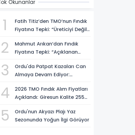
ok Okunanlar
1
Fatih Titiz’den TMO’nun Fındık
Fiyatına Tepki: “Üreticiyi Değil,
Piyasayı Korudu”
2
Mahmut Arıkan’dan Fındık
Fiyatına Tepki: “Açıklanan
Rakam Zam Değil, İndirimdir”
3
Ordu'da Patpat Kazaları Can
Almaya Devam Ediyor:
2026'da 106 Kaza, 6 Kişi
4
2026 TMO Fındık Alım Fiyatları
Hayatını Kaybetti
Açıklandı: Giresun Kalite 255
TL, Levant Kalite 250 TL
5
Ordu'nun Akyazı Plajı Yaz
Sezonunda Yoğun İlgi Görüyor