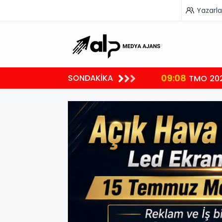
Yazarla
09:08
SONDAKİKA
aporları Dikkate Alınabilecek
TMO 2026