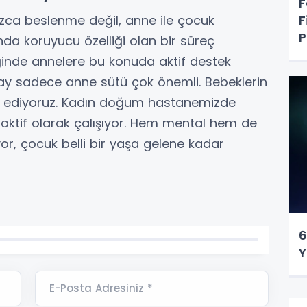
F
F
zca beslenme değil, anne ile çocuk
P
a koruyucu özelliği olan bir süreç
iğinde annelere bu konuda aktif destek
 6 ay sadece anne sütü çok önemli. Bebeklerin
ik ediyoruz. Kadın doğum hastanemizde
i aktif olarak çalışıyor. Hem mental hem de
yor, çocuk belli bir yaşa gelene kadar
6
Y
E-Posta Adresiniz *