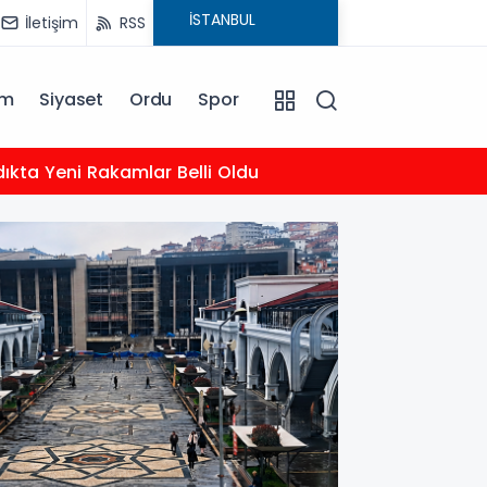
İletişim
RSS
am
Siyaset
Ordu
Spor
09:00
dıkta Yeni Rakamlar Belli Oldu
7 Ağu