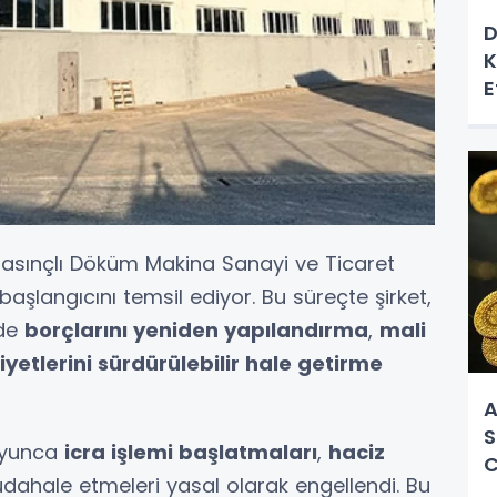
D
K
E
y Basınçlı Döküm Makina Sanayi ve Ticaret
n başlangıcını temsil ediyor. Bu süreçte şirket,
nde
borçlarını yeniden yapılandırma
,
mali
liyetlerini sürdürülebilir hale getirme
A
S
boyunca
icra işlemi başlatmaları
,
haciz
C
üdahale etmeleri yasal olarak engellendi. Bu
O