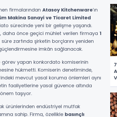
inen firmalarından
Atasoy Kitchenware
’ın
üm Makina Sanayi ve Ticaret Limited
to sürecinde yeni bir gelişme yaşandı.
, daha önce geçici mühlet verilen firmaya
1
 süre zarfında şirketin borçlarını yeniden
 güçlendirmesine imkân sağlanacak.
 görev yapan konkordato komiserinin
7
mesine hükmetti. Komiserin denetiminde,
A
V
üzerindeki mevcut yasal koruma önlemleri aynı
O
etin faaliyetlerine yasal güvence altında
 önem taşıyor.
fak ürünlerinden endüstriyel mutfak
mına sahip. Firma, özellikle
basınçlı