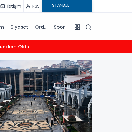
İletişim
RSS
am
Siyaset
Ordu
Spor
16:00
Gündem Oldu
Merca