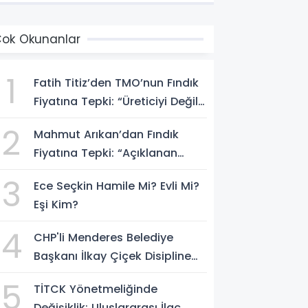
ok Okunanlar
1
Fatih Titiz’den TMO’nun Fındık
Fiyatına Tepki: “Üreticiyi Değil,
Piyasayı Korudu”
2
Mahmut Arıkan’dan Fındık
Fiyatına Tepki: “Açıklanan
Rakam Zam Değil, İndirimdir”
3
Ece Seçkin Hamile Mi? Evli Mi?
Eşi Kim?
4
CHP'li Menderes Belediye
Başkanı İlkay Çiçek Disipline
Sevk Edildi
5
TİTCK Yönetmeliğinde
Değişiklik: Uluslararası İlaç