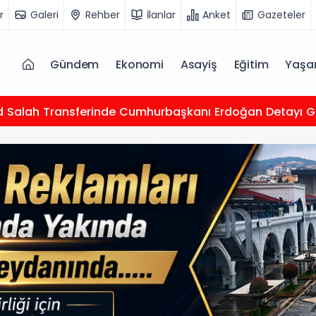
r
Galeri
Rehber
İlanlar
Anket
Gazeteler
Gündem
Ekonomi
Asayiş
Eğitim
Yaş
Salah Transferinde Cumhurbaşkanı Erdoğan Detayı 