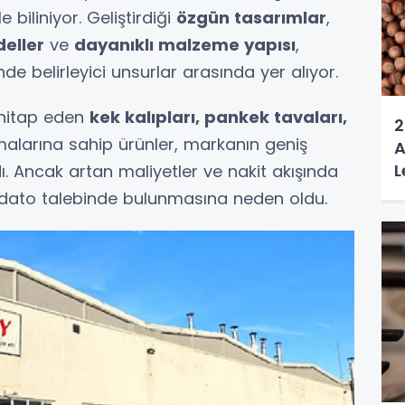
le biliniyor. Geliştirdiği
özgün tasarımlar
,
eller
ve
dayanıklı malzeme yapısı
,
e belirleyici unsurlar arasında yer alıyor.
 hitap eden
kek kalıpları, pankek tavaları,
2
malarına sahip ürünler, markanın geniş
A
L
ı. Ancak artan maliyetler ve nakit akışında
rdato talebinde bulunmasına neden oldu.