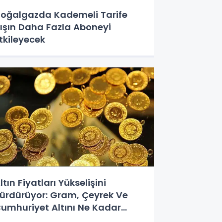
oğalgazda Kademeli Tarife
ışın Daha Fazla Aboneyi
tkileyecek
ltın Fiyatları Yükselişini
ürdürüyor: Gram, Çeyrek Ve
umhuriyet Altını Ne Kadar
ldu?