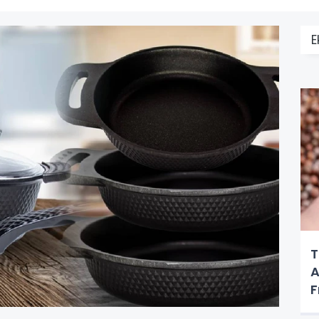
E
T
A
F