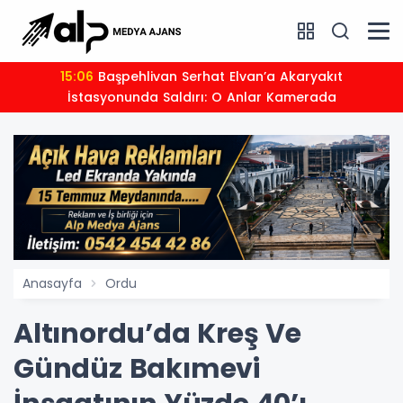
15:06
Başpehlivan Serhat Elvan’a Akaryakıt
İstasyonunda Saldırı: O Anlar Kamerada
Anasayfa
Ordu
Altınordu’da Kreş Ve
Gündüz Bakımevi