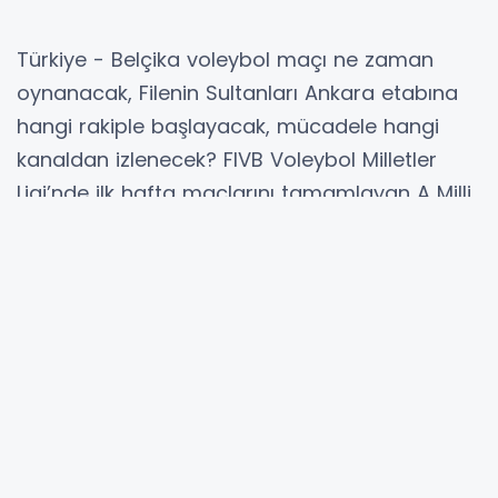
Türkiye - Belçika voleybol maçı ne zaman
oynanacak, Filenin Sultanları Ankara etabına
hangi rakiple başlayacak, mücadele hangi
kanaldan izlenecek? FIVB Voleybol Milletler
Ligi’nde ilk hafta maçlarını tamamlayan A Milli
Kadın Voleybol Takımı, ikinci hafta
karşılaşmaları için Ankara’da sahaya çıkacak.
Başkentteki etapta Türkiye’nin rakipleri Belçika,
Fransa, Almanya ve Çin olacak.
Voleybolseverlerin merakla beklediği Türkiye -
Belçika karşılaşması 17 Haziran 2026
Çarşamba günü saat 19.30’da Ankara’da
oynanacak. Yayın bilgisine göre VNL 2026
maçları S Sport Plus üzerinden canlı takip