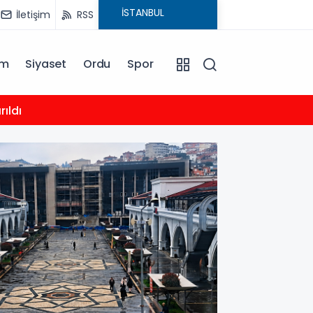
İletişim
RSS
am
Siyaset
Ordu
Spor
12:00
ıldı
Doğan