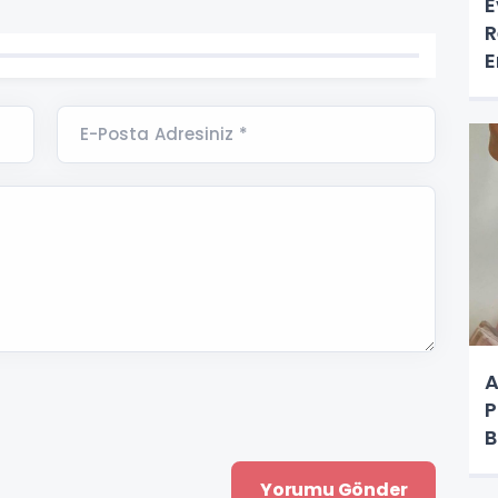
E
R
E
E-Posta Adresiniz *
A
P
B
O