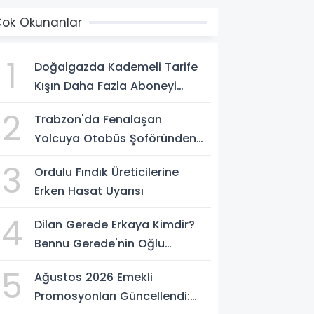
ok Okunanlar
1
Doğalgazda Kademeli Tarife
Kışın Daha Fazla Aboneyi
Etkileyecek
2
Trabzon'da Fenalaşan
Yolcuya Otobüs Şoföründen
Hızlı Müdahale
3
Ordulu Fındık Üreticilerine
Erken Hasat Uyarısı
4
Dilan Gerede Erkaya Kimdir?
Bennu Gerede'nin Oğlu
Hakkında Merak Edilenler
5
Ağustos 2026 Emekli
Promosyonları Güncellendi: