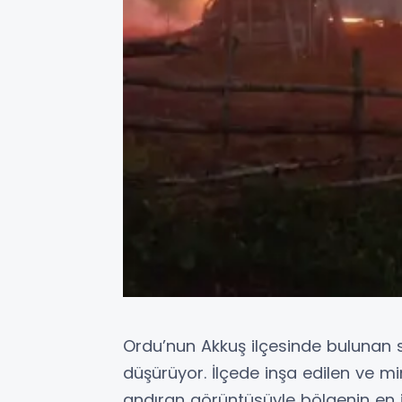
Ordu’nun Akkuş ilçesinde bulunan sı
düşürüyor. İlçede inşa edilen ve mi
andıran görüntüsüyle bölgenin en il