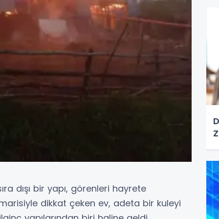
D
Z
ra dışı bir yapı, görenleri hayrete
marisiyle dikkat çeken ev, adeta bir kuleyi
ginç yapılarından biri haline geldi.