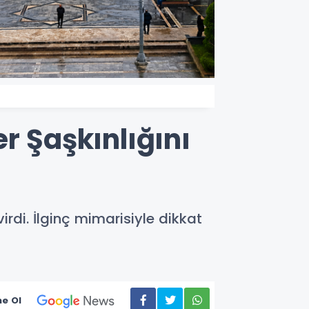
r Şaşkınlığını
irdi. İlginç mimarisiyle dikkat
e Ol