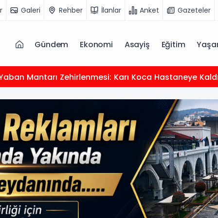
r
Galeri
Rehber
İlanlar
Anket
Gazeteler
Gündem
Ekonomi
Asayiş
Eğitim
Yaş
Yaban Mantarı Zehirlenmesi: Karı Koca Hastaneye Kaldır