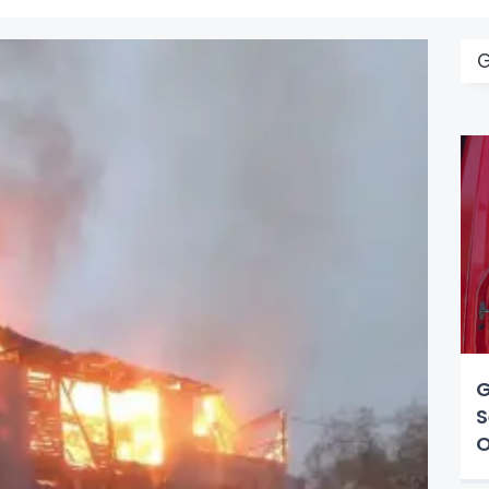
G
S
O