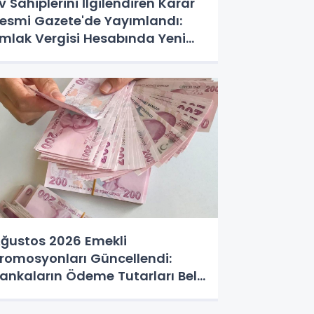
v Sahiplerini İlgilendiren Karar
esmi Gazete'de Yayımlandı:
mlak Vergisi Hesabında Yeni
Dönem
ğustos 2026 Emekli
romosyonları Güncellendi:
ankaların Ödeme Tutarları Belli
ldu