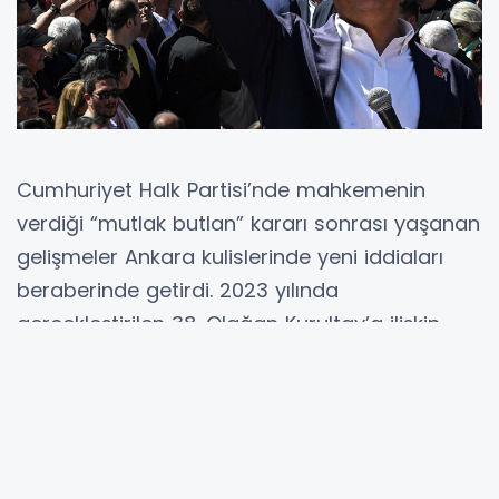
Cumhuriyet Halk Partisi’nde mahkemenin
verdiği “mutlak butlan” kararı sonrası yaşanan
gelişmeler Ankara kulislerinde yeni iddiaları
beraberinde getirdi. 2023 yılında
gerçekleştirilen 38. Olağan Kurultay’a ilişkin
usulsüzlük iddiaları üzerine alınan karar
doğrultusunda Kemal Kılıçdaroğlu yeniden
genel başkanlık görevine döndü. Bu gelişmenin
ardından parti içinde farklı etkinliklerin aynı
saatlerde düzenlenmesi dikkat çekti. CHP