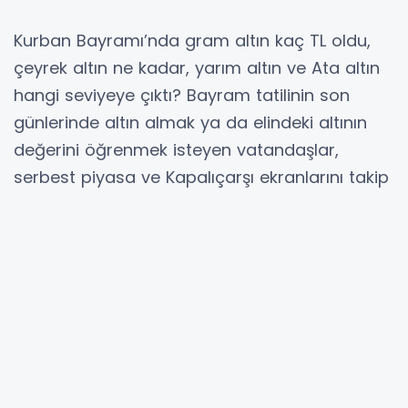
Kurban Bayramı’nda gram altın kaç TL oldu,
çeyrek altın ne kadar, yarım altın ve Ata altın
hangi seviyeye çıktı? Bayram tatilinin son
günlerinde altın almak ya da elindeki altının
değerini öğrenmek isteyen vatandaşlar,
serbest piyasa ve Kapalıçarşı ekranlarını takip
ediyor. 30 Mayıs Cumartesi günü açıklanan
güncel verilere göre gram altın 6 bin 687 TL
bandına yerleşti. Çeyrek altının satış fiyatı 11
bin 138 TL olurken, yarım altın 22 bin 255
TL’den işlem gördü. Tatil nedeniyle
kuyumcuların büyük kısmı kapalı olsa da canlı
altın ekranlarında alış ve satış rakamları
izlenmeye devam ediyor. Paylaşılan fiyatlar