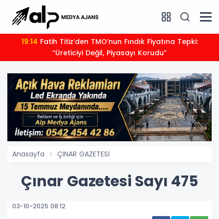
17:00
6 Ağustos 2026 Günlük Burç Yorumları Neler
eticiyi Değil, Piyasayı Korudu”
Anasayfa
ÇINAR GAZETESİ
Çınar Gazetesi Sayı 475
03-10-2025 08:12