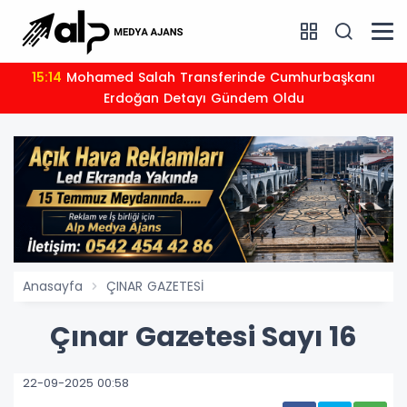
16:00
Mercan Köşk Dizisinin Konusu Nedir, Oyuncu
n Detayı Gündem Oldu
Kad
Anasayfa
ÇINAR GAZETESİ
Çınar Gazetesi Sayı 16
22-09-2025 00:58