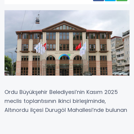
Ordu Büyükşehir Belediyesi’nin Kasım 2025
meclis toplantısının ikinci birleşiminde,
Altınordu ilçesi Durugöl Mahallesi’nde bulunan
beş taşınmazın Sosyal Güvenlik Kurumu’na
devredilmesine ilişkin önemli bir karar alındı.