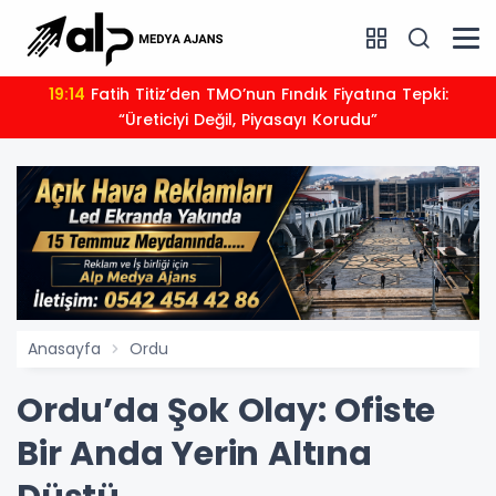
19:14
Fatih Titiz’den TMO’nun Fındık Fiyatına Tepki:
“Üreticiyi Değil, Piyasayı Korudu”
Anasayfa
Ordu
Ordu’da Şok Olay: Ofiste
Bir Anda Yerin Altına