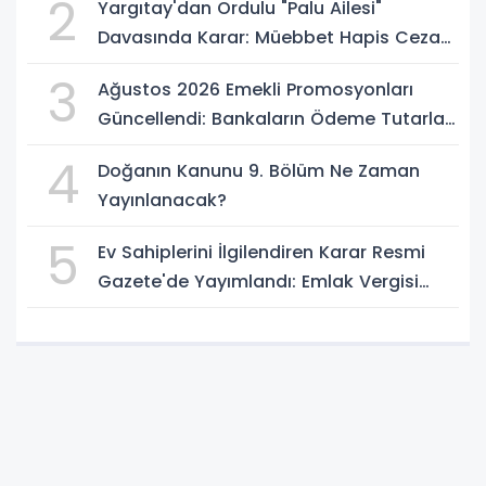
2
Yargıtay'dan Ordulu "Palu Ailesi"
Davasında Karar: Müebbet Hapis Cezası
Onandı
3
Ağustos 2026 Emekli Promosyonları
Güncellendi: Bankaların Ödeme Tutarları
Belli Oldu
4
Doğanın Kanunu 9. Bölüm Ne Zaman
Yayınlanacak?
5
Ev Sahiplerini İlgilendiren Karar Resmi
Gazete'de Yayımlandı: Emlak Vergisi
Hesabında Yeni Dönem