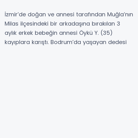
İzmir’de doğan ve annesi tarafından Muğla’nın
Milas ilçesindeki bir arkadaşına bırakılan 3
aylık erkek bebeğin annesi Öykü Y. (35)
kayıplara karıştı. Bodrum’da yaşayan dedesi
ise bebeğe bakamayacağını belirtti. Sağlık
kontrolü yapılan bebek, Aile ve Sosyal
Hizmetler İl Müdürlüğü’ne teslim edildi.
Bebek Annesine Ulaşamayan Arkadaşı
Tarafından İhbar Edildi
Öykü Y., 6 Ekim 2024 tarihinde İzmir Buca Seyfi
Demirsoy Eğitim ve Araştırma Hastanesi’nde
erkek bebek dünyaya getirdi. Doğumdan
sonra bebeğini Milas’ta yaşayan bir