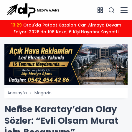
13:29
Ordu'da Patpat Kazaları Can Almaya Devam
Ediyor: 2026'da 106 Kaza, 6 Kişi Hayatını Kaybetti
Anasayfa
Magazin
Nefise Karatay’dan Olay
Sözler: “Evli Olsam Murat