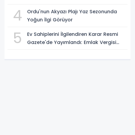
Belli Oldu
4
Ordu'nun Akyazı Plajı Yaz Sezonunda
Yoğun İlgi Görüyor
5
Ev Sahiplerini İlgilendiren Karar Resmi
Gazete'de Yayımlandı: Emlak Vergisi
Hesabında Yeni Dönem