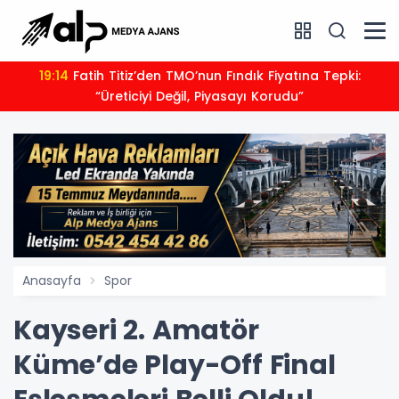
19:14
Fatih Titiz’den TMO’nun Fındık Fiyatına Tepki:
“Üreticiyi Değil, Piyasayı Korudu”
Anasayfa
Spor
Kayseri 2. Amatör
Küme’de Play-Off Final