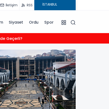
İletişim
RSS
am
Siyaset
Ordu
Spor
14:34
rde Geçerli?
Miras 