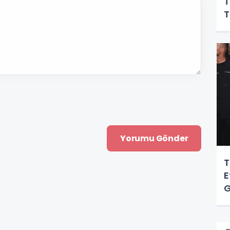
T
T
T
E
G