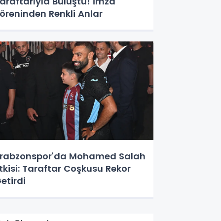
araftarıyla Buluştu! İmza
öreninden Renkli Anlar
rabzonspor'da Mohamed Salah
tkisi: Taraftar Coşkusu Rekor
etirdi