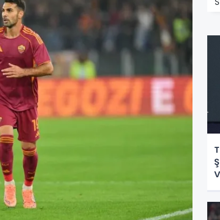
S
T
Ş
V