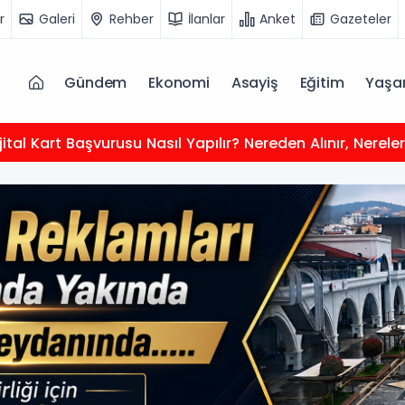
r
Galeri
Rehber
İlanlar
Anket
Gazeteler
Gündem
Ekonomi
Asayiş
Eğitim
Yaş
jital Kart Başvurusu Nasıl Yapılır? Nereden Alınır, Nerele