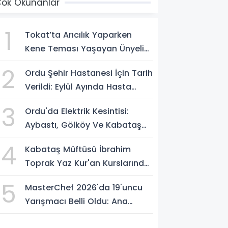
ok Okunanlar
1
Tokat’ta Arıcılık Yaparken
Kene Teması Yaşayan Ünyeli
Kadın Hayatını Kaybetti
2
Ordu Şehir Hastanesi İçin Tarih
Verildi: Eylül Ayında Hasta
Kabulü Hedefleniyor
3
Ordu'da Elektrik Kesintisi:
Aybastı, Gölköy Ve Kabataş
İçin Saat Verildi
4
Kabataş Müftüsü İbrahim
Toprak Yaz Kur'an Kurslarında
Öğrencilerle Buluştu
5
MasterChef 2026'da 19'uncu
Yarışmacı Belli Oldu: Ana
Kadroya Kim Girdi?