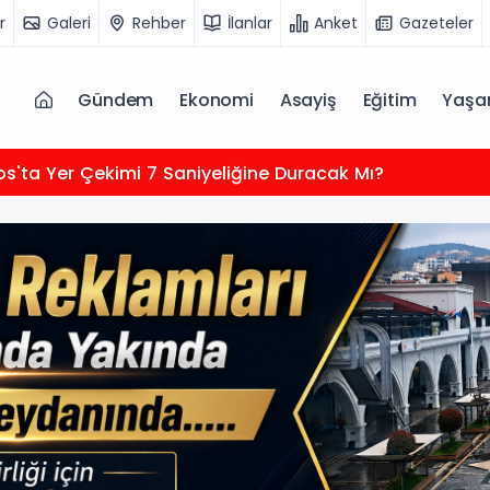
r
Galeri
Rehber
İlanlar
Anket
Gazeteler
Gündem
Ekonomi
Asayiş
Eğitim
Yaş
os'ta Yer Çekimi 7 Saniyeliğine Duracak Mı?