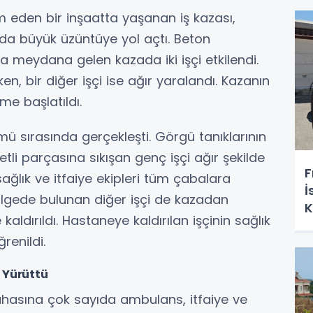
 eden bir inşaatta yaşanan iş kazası,
nda büyük üzüntüye yol açtı. Beton
a meydana gelen kazada iki işçi etkilendi.
rken, bir diğer işçi ise ağır yaralandı. Kazanın
me başlatıldı.
ü sırasında gerçekleşti. Görgü tanıklarının
tli parçasına sıkışan genç işçi ağır şekilde
F
sağlık ve itfaiye ekipleri tüm çabalara
İ
ölgede bulunan diğer işçi de kazadan
K
aldırıldı. Hastaneye kaldırılan işçinin sağlık
renildi.
 Yürüttü
hasına çok sayıda ambulans, itfaiye ve