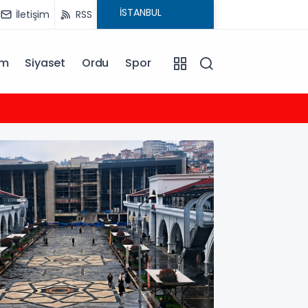
İletişim
RSS
am
Siyaset
Ordu
Spor
03:00
Müge 