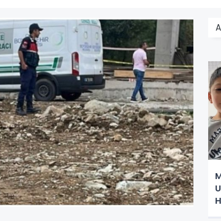
A
M
U
H