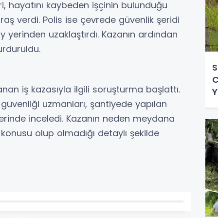
leri, hayatını kaybeden işçinin bulunduğu
ş verdi. Polis ise çevrede güvenlik şeridi
y yerinden uzaklaştırdı. Kazanın ardından
urduruldu.
S
C
an iş kazasıyla ilgili soruşturma başlattı.
Y
B
güvenliği uzmanları, şantiyede yapılan
yerinde inceledi. Kazanın neden meydana
 konusu olup olmadığı detaylı şekilde