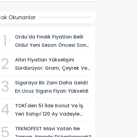
ok Okunanlar
1
Ordu'da Fındık Fiyatları Belli
Oldu! Yeni Sezon Öncesi Son
Rakamlar Açıklandı
2
Altın Fiyatları Yükselişini
Sürdürüyor: Gram, Çeyrek Ve
Cumhuriyet Altını Ne Kadar
3
Sigaraya Bir Zam Daha Geldi!
Oldu?
En Ucuz Sigara Fiyatı Yükseldi
4
TOKİ'den 51 İlde Konut Ve İş
Yeri Satışı! 120 Ay Vadeyle
Başvurular Başlıyor
5
TEKNOFEST Mavi Vatan Ne
Zaman, Nerede Düzenlenecek?