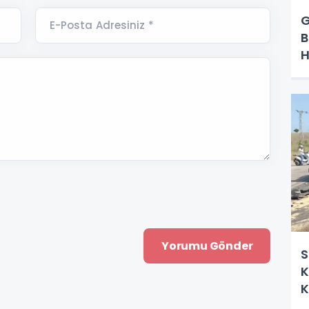
G
E-Posta Adresiniz *
B
H
S
K
K