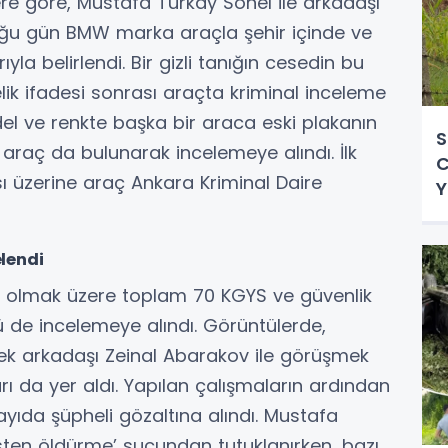
re göre, Mustafa Türkay Sonel ile arkadaşı
duğu gün BMW marka araçla şehir içinde ve
ıyla belirlendi. Bir gizli tanığın cesedin bu
lik ifadesi sonrası araçta kriminal inceleme
del ve renkte başka bir araca eski plakanın
S
ki araç da bulunarak incelemeye alındı. İlk
C
 üzerine araç Ankara Kriminal Daire
Y
B
lendi
 olmak üzere toplam 70 KGYS ve güvenlik
 de incelemeye alındı. Görüntülerde,
ek arkadaşı Zeinal Abarakov ile görüşmek
ları da yer aldı. Yapılan çalışmaların ardından
ıda şüpheli gözaltına alındı. Mustafa
asten öldürme’ suçundan tutuklanırken, bazı