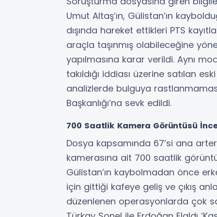
Soruşturma dosyasına giren bilgile
Umut Altaş’ın, Gülistan’ın kaybol
dışında hareket ettikleri PTS kayıtlar
araçla taşınmış olabileceğine yöne
yapılmasına karar verildi. Aynı mo
takıldığı iddiası üzerine satılan es
analizlerde bulguya rastlanmaması
Başkanlığı’na sevk edildi.
700 Saatlik Kamera Görüntüsü İnce
Dosya kapsamında 67’si ana arter
kamerasına ait 700 saatlik görüntü
Gülistan’ın kaybolmadan önce erk
için gittiği kafeye geliş ve çıkış an
düzenlenen operasyonlarda çok say
Türkay Sonel ile Erdoğan Elaldı ‘K