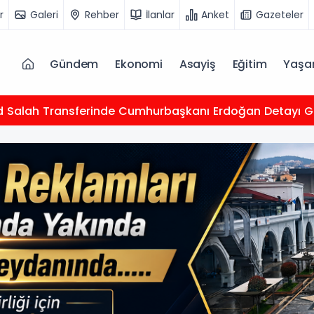
r
Galeri
Rehber
İlanlar
Anket
Gazeteler
Gündem
Ekonomi
Asayiş
Eğitim
Yaş
Salah Transferinde Cumhurbaşkanı Erdoğan Detayı 