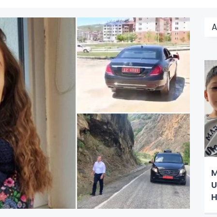
A
M
U
H