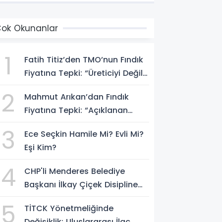
ok Okunanlar
1
Fatih Titiz’den TMO’nun Fındık
Fiyatına Tepki: “Üreticiyi Değil,
Piyasayı Korudu”
2
Mahmut Arıkan’dan Fındık
Fiyatına Tepki: “Açıklanan
Rakam Zam Değil, İndirimdir”
3
Ece Seçkin Hamile Mi? Evli Mi?
Eşi Kim?
4
CHP'li Menderes Belediye
Başkanı İlkay Çiçek Disipline
Sevk Edildi
5
TİTCK Yönetmeliğinde
Değişiklik: Uluslararası İlaç