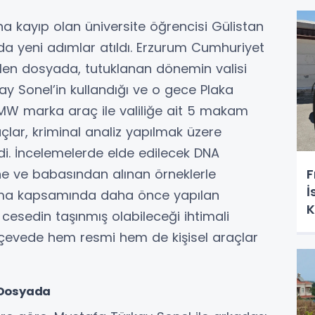
 kayıp olan üniversite öğrencisi Gülistan
ada yeni adımlar atıldı. Erzurum Cumhuriyet
ülen dosyada, tutuklanan dönemin valisi
y Sonel’in kullandığı ve o gece Plaka
BMW marka araç ile valiliğe ait 5 makam
açlar, kriminal analiz yapılmak üzere
di. İncelemelerde elde edilecek DNA
F
ne ve babasından alınan örneklerle
İ
uşturma kapsamında daha önce yapılan
K
 cesedin taşınmış olabileceği ihtimali
rçevede hem resmi hem de kişisel araçlar
i Dosyada