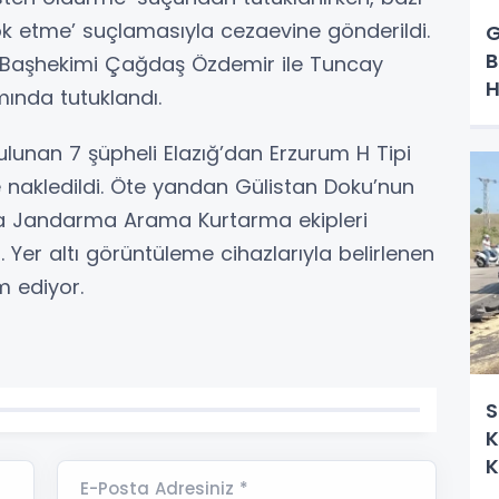
 yok etme’ suçlamasıyla cezaevine gönderildi.
G
B
 Başhekimi Çağdaş Özdemir ile Tuncay
H
ında tutuklandı.
unan 7 şüpheli Elazığ’dan Erzurum H Tipi
e nakledildi. Öte yandan Gülistan Doku’nun
a Jandarma Arama Kurtarma ekipleri
. Yer altı görüntüleme cihazlarıyla belirlenen
m ediyor.
S
K
K
E-Posta Adresiniz *