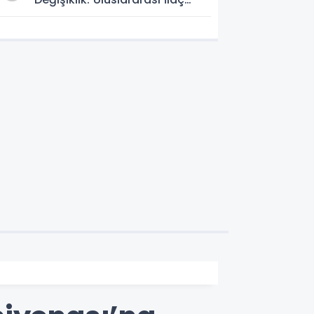
Otoritelerinin Raporları Dikkate
Alınabilecek