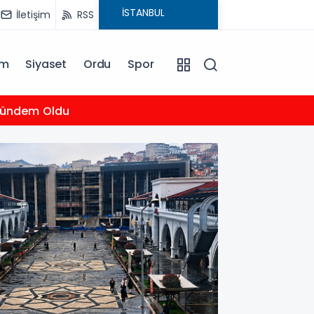
İletişim
RSS
am
Siyaset
Ordu
Spor
16:00
Gündem Oldu
Merca