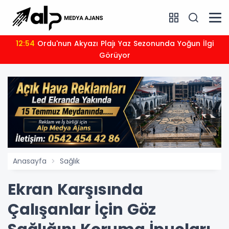
12:54
Ordu'nun Akyazı Plajı Yaz Sezonunda Yoğun İlgi
Görüyor
Anasayfa
Sağlık
Ekran Karşısında
Çalışanlar İçin Göz