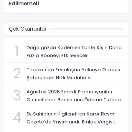
Edilmemeli
Çok Okunanlar
1
Doğalgazda Kademeli Tarife Kışın Daha
Fazla Aboneyi Etkileyecek
2
Trabzon'da Fenalaşan Yolcuya Otobüs
Şoföründen Hızlı Müdahale
3
Ağustos 2026 Emekli Promosyonları
Güncellendi: Bankaların Ödeme Tutarları
Belli Oldu
4
Ev Sahiplerini İlgilendiren Karar Resmi
Gazete'de Yayımlandı: Emlak Vergisi
Hesabında Yeni Dönem