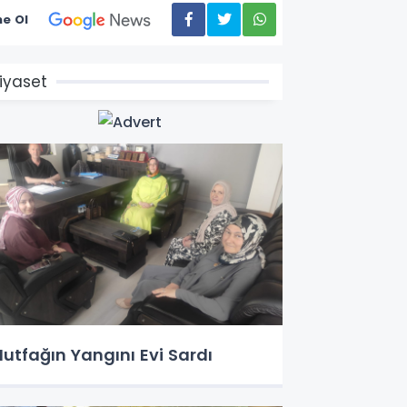
e Ol
iyaset
utfağın Yangını Evi Sardı