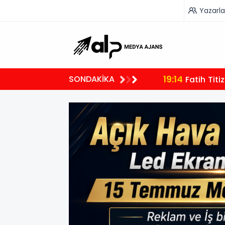
Yazarla
19:14
SONDAKİKA
il, İndirimdir”
Fatih Titi