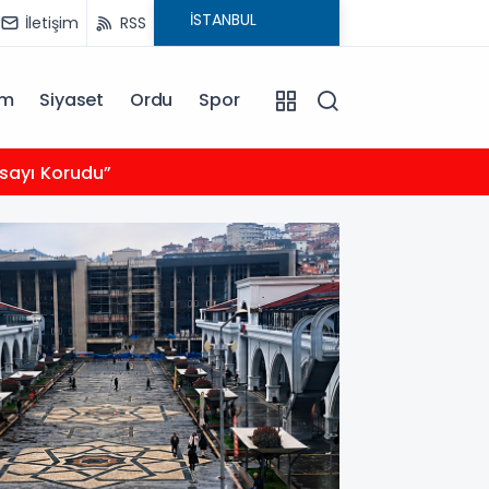
İletişim
RSS
am
Siyaset
Ordu
Spor
17:00
yasayı Korudu”
6 Ağus