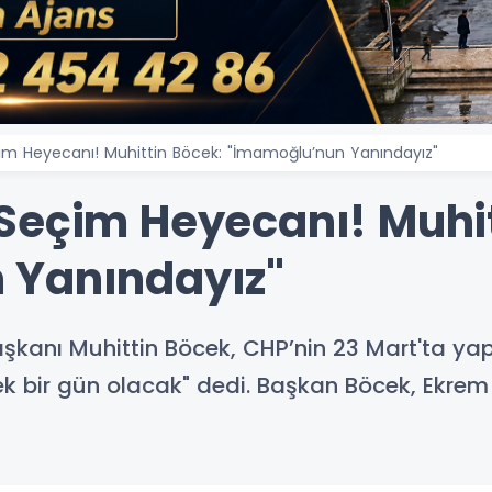
im Heyecanı! Muhittin Böcek: "İmamoğlu’nun Yanındayız"
Seçim Heyecanı! Muhit
 Yanındayız"
şkanı Muhittin Böcek, CHP’nin 23 Mart'ta ya
ek bir gün olacak" dedi. Başkan Böcek, Ekr