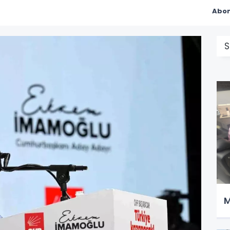
Abon
S
M