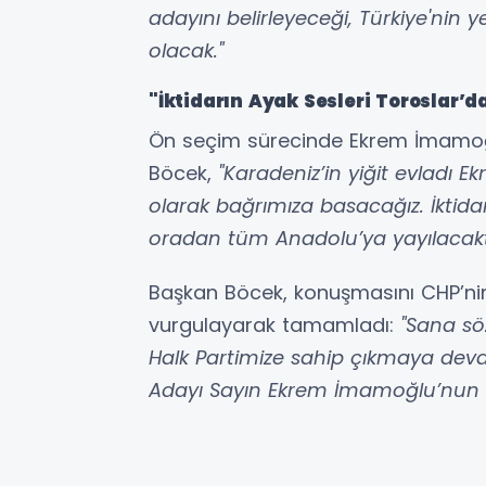
adayını belirleyeceği, Türkiye'nin y
olacak."
"İktidarın Ayak Sesleri Toroslar’
Ön seçim sürecinde Ekrem İmamoğl
Böcek,
"Karadeniz’in yiğit evladı E
olarak bağrımıza basacağız. İktidar
oradan tüm Anadolu’ya yayılacaktı
Başkan Böcek, konuşmasını CHP’nin
vurgulayarak tamamladı:
"Sana sö
Halk Partimize sahip çıkmaya dev
Adayı Sayın Ekrem İmamoğlu’nun 