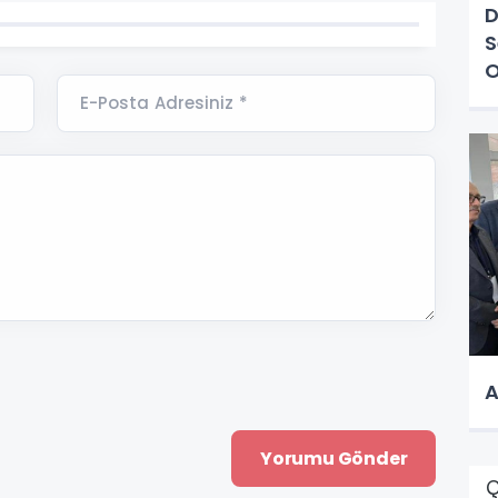
D
S
E-Posta Adresiniz *
A
Ç