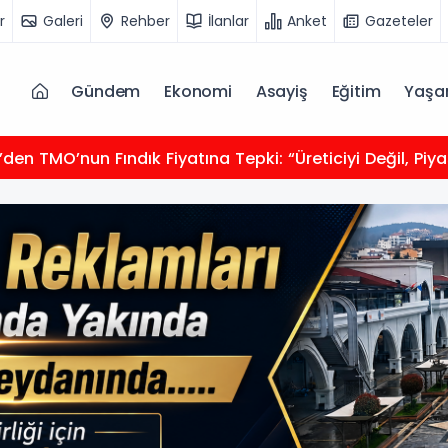
r
Galeri
Rehber
İlanlar
Anket
Gazeteler
Gündem
Ekonomi
Asayiş
Eğitim
Yaş
z’den TMO’nun Fındık Fiyatına Tepki: “Üreticiyi Değil, Pi