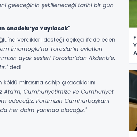
eni geleceğinin şekilleneceği tarihi bir gün
dan Anadolu’ya Yayılacak"
F
u'na verdikleri desteği açıkça ifade eden
Y
krem İmamoğlu’nu Toroslar’ın evlatları
A
ımızın ayak sesleri Toroslar’dan Akdeniz’e,
r."
dedi.
 köklü mirasına sahip çıkacaklarını
z Ata’m, Cumhuriyetimize ve Cumhuriyet
am edeceğiz. Partimizin Cumhurbaşkanı
da her daim yanında olacağız."