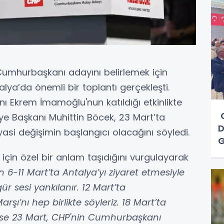
Cumhurbaşkanı adayını belirlemek için
ya’da önemli bir toplantı gerçekleşti.
ı Ekrem İmamoğlu'nun katıldığı etkinlikte
C
ye Başkanı Muhittin Böcek, 23 Mart’ta
D
asi değişimin başlangıcı olacağını söyledi.
G
için özel bir anlam taşıdığını vurgulayarak
n 6-11 Mart’ta Antalya’yı ziyaret etmesiyle
ür sesi yankılanır. 12 Mart’ta
rşı’nı hep birlikte söyleriz. 18 Mart’ta
i ise 23 Mart, CHP'nin Cumhurbaşkanı