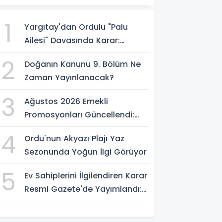
1
Yargıtay'dan Ordulu "Palu
Ailesi" Davasında Karar:
Müebbet Hapis Cezası Onandı
2
Doğanın Kanunu 9. Bölüm Ne
Zaman Yayınlanacak?
3
Ağustos 2026 Emekli
Promosyonları Güncellendi:
Bankaların Ödeme Tutarları
4
Ordu'nun Akyazı Plajı Yaz
Belli Oldu
Sezonunda Yoğun İlgi Görüyor
5
Ev Sahiplerini İlgilendiren Karar
Resmi Gazete'de Yayımlandı:
Emlak Vergisi Hesabında Yeni
Dönem